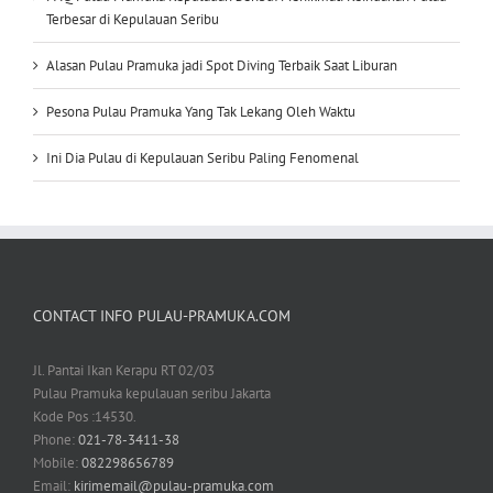
Terbesar di Kepulauan Seribu
Alasan Pulau Pramuka jadi Spot Diving Terbaik Saat Liburan
Pesona Pulau Pramuka Yang Tak Lekang Oleh Waktu
Ini Dia Pulau di Kepulauan Seribu Paling Fenomenal
CONTACT INFO PULAU-PRAMUKA.COM
Jl. Pantai Ikan Kerapu RT 02/03
Pulau Pramuka kepulauan seribu Jakarta
Kode Pos :14530.
Phone:
021-78-3411-38
Mobile:
082298656789
Email:
kirimemail@pulau-pramuka.com