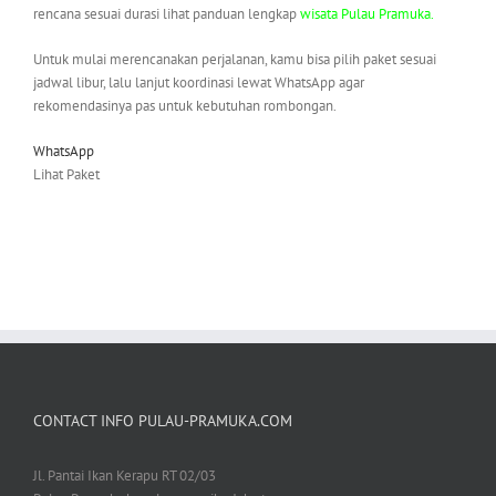
rencana sesuai durasi lihat panduan lengkap
wisata Pulau Pramuka.
Untuk mulai merencanakan perjalanan, kamu bisa pilih paket sesuai
jadwal libur, lalu lanjut koordinasi lewat WhatsApp agar
rekomendasinya pas untuk kebutuhan rombongan.
WhatsApp
Lihat Paket
CONTACT INFO PULAU-PRAMUKA.COM
Jl. Pantai Ikan Kerapu RT 02/03