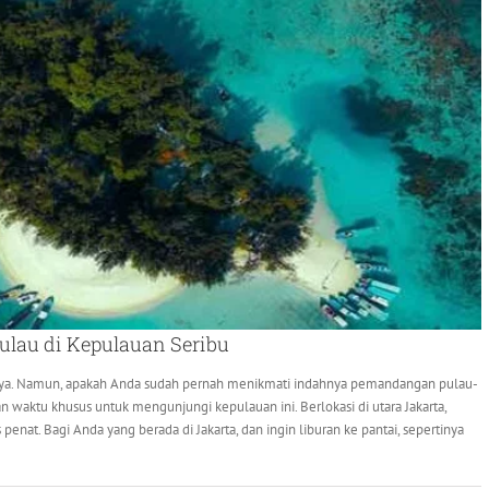
ulau di Kepulauan Seribu
ya. Namun, apakah Anda sudah pernah menikmati indahnya pemandangan pulau-
n waktu khusus untuk mengunjungi kepulauan ini. Berlokasi di utara Jakarta,
penat. Bagi Anda yang berada di Jakarta, dan ingin liburan ke pantai, sepertinya