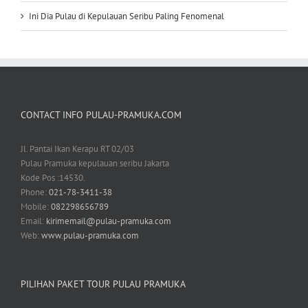
Ini Dia Pulau di Kepulauan Seribu Paling Fenomenal
CONTACT INFO PULAU-PRAMUKA.COM
Jl. Pantai Ikan Kerapu RT 02/03
Pulau Pramuka kepulauan seribu Jakarta
Kode Pos :14530.
Phone:
021-78-3411-38
Mobile:
082298656789
Email:
kirimemail@pulau-pramuka.com
Web:
www.pulau-pramuka.com
PILIHAN PAKET TOUR PULAU PRAMUKA