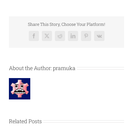
Wisata
Liburan
Travel
Pulau
Share This Story, Choose Your Platform!
Pramuka
Kepulauan
Facebook
X
Reddit
LinkedIn
Pinterest
Vk
Seribu
About the Author:
pramuka
Related Posts