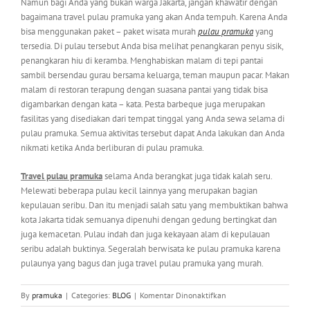
Namun bagi Anda yang bukan warga Jakarta, jangan khawatir dengan
bagaimana travel pulau pramuka yang akan Anda tempuh. Karena Anda
bisa menggunakan paket – paket wisata murah
pulau pramuka
yang
tersedia. Di pulau tersebut Anda bisa melihat penangkaran penyu sisik,
penangkaran hiu di keramba. Menghabiskan malam di tepi pantai
sambil bersendau gurau bersama keluarga, teman maupun pacar. Makan
malam di restoran terapung dengan suasana pantai yang tidak bisa
digambarkan dengan kata – kata. Pesta barbeque juga merupakan
fasilitas yang disediakan dari tempat tinggal yang Anda sewa selama di
pulau pramuka. Semua aktivitas tersebut dapat Anda lakukan dan Anda
nikmati ketika Anda berliburan di pulau pramuka.
Travel pulau pramuka
selama Anda berangkat juga tidak kalah seru.
Melewati beberapa pulau kecil lainnya yang merupakan bagian
kepulauan seribu. Dan itu menjadi salah satu yang membuktikan bahwa
kota Jakarta tidak semuanya dipenuhi dengan gedung bertingkat dan
juga kemacetan. Pulau indah dan juga kekayaan alam di kepulauan
seribu adalah buktinya. Segeralah berwisata ke pulau pramuka karena
pulaunya yang bagus dan juga travel pulau pramuka yang murah.
pada
By
pramuka
|
Categories:
BLOG
|
Komentar Dinonaktifkan
Objek