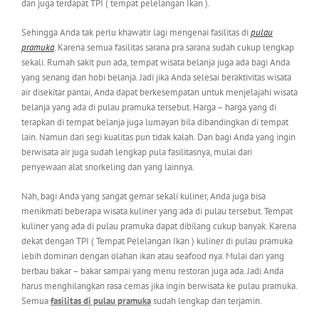
dan juga terdapat TPI ( tempat pelelangan Ikan ).
Sehingga Anda tak perlu khawatir lagi mengenai fasilitas di
pulau
pramuka
. Karena semua fasilitas sarana pra sarana sudah cukup lengkap
sekali. Rumah sakit pun ada, tempat wisata belanja juga ada bagi Anda
yang senang dan hobi belanja. Jadi jika Anda selesai beraktivitas wisata
air disekitar pantai, Anda dapat berkesempatan untuk menjelajahi wisata
belanja yang ada di pulau pramuka tersebut. Harga – harga yang di
terapkan di tempat belanja juga lumayan bila dibandingkan di tempat
lain. Namun dari segi kualitas pun tidak kalah. Dan bagi Anda yang ingin
berwisata air juga sudah lengkap pula fasilitasnya, mulai dari
penyewaan alat snorkeling dan yang lainnya.
Nah, bagi Anda yang sangat gemar sekali kuliner, Anda juga bisa
menikmati beberapa wisata kuliner yang ada di pulau tersebut. Tempat
kuliner yang ada di pulau pramuka dapat dibilang cukup banyak. Karena
dekat dengan TPI ( Tempat Pelelangan Ikan ) kuliner di pulau pramuka
lebih dominan dengan olahan ikan atau seafood nya. Mulai dari yang
berbau bakar – bakar sampai yang menu restoran juga ada. Jadi Anda
harus menghilangkan rasa cemas jika ingin berwisata ke pulau pramuka.
Semua
fasilitas di pulau pramuka
sudah lengkap dan terjamin.