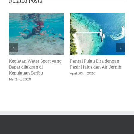
Related Posts
Kegiatan Water Sport yang
Pantai Pulau Bira dengan
D
a
Dapat dilakuan di
Pasir Halus dan Air Jernih
y
Kepulauan Seribu
L
April 30th, 2020
Mei 2nd, 2020
A