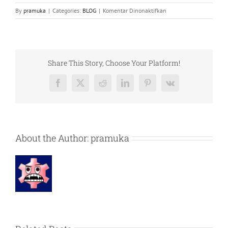
pada
By
pramuka
|
Categories:
BLOG
|
Komentar Dinonaktifkan
Fasilitas
di
Pulau
Pramuka
Share This Story, Choose Your Platform!
Facebook
X
Reddit
LinkedIn
Pinterest
Vk
About the Author:
pramuka